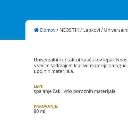
Domov
/
NEOSTIK
/
Lepkovi
/
Univerzalni
KANSAI HELIOS Kemostik d.o.o
Mekinje, Molkova pot 16
1241 Kamnik
Slovenija
Univerzalni kontaktni kaučukov lepak Neo
s većim sadržajem lepljive materije omogućuj
upojnih materijala.
LEPI:
spajanje čak i vrlo poroznih materijala.
PAKOVANJE:
80 ml