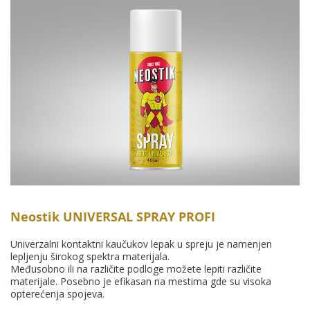
Neostik UNIVERSAL SPRAY PROFI
Univerzalni kontaktni kaučukov lepak u spreju je namenjen
lepljenju širokog spektra materijala.
Međusobno ili na različite podloge možete lepiti različite
materijale. Posebno je efikasan na mestima gde su visoka
opterećenja spojeva.