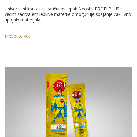
Univerzalni kontaktni kaučukov lepak Neostik PROFI PLUS s
većim sadržajem lepljive materije omogućuje spajanje čak i vrlo
upojnih materijala.
Preberite več