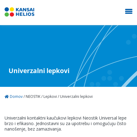
O nama
Univerzalni lepkovi
Proizvodi
Domov
/
NEOSTIK
/
Lepkovi
/
Univerzalni lepkovi
Kontakt
Univerzalni kontaktni kaučukovi lepkovi Neostik Universal lepe
brzo i efikasno. Jednostavni su za upotrebu i omogućuju čisto
NEOSTIK
nanošenje, bez zamazivanja.