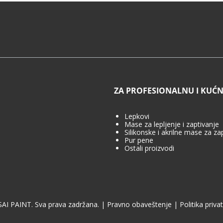
ZA PROFESIONALNU I KUĆ
Lepkovi
Mase za lepljenje i zaptivanje
Silikonske i akrilne mase za za
Pur pene
Ostali proizvodi
AI PAINT. Sva prava zadržana.
|
Pravno obaveštenje
|
Politika priv