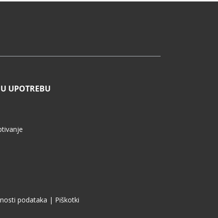
NU UPOTREBU
ptivanje
atnosti podataka
|
Piškotki