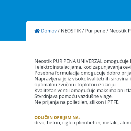
Domov
/
NEOSTIK
/
Pur pene
/
Neostik 
KANSAI HELIOS Kemostik d.o.o
Mekinje, Molkova pot 16
1241 Kamnik
Slovenija
Neostik PUR PENA UNIVERZAL omogućuje bro
i elektroinstalacijama, kod zapunjavanja cevi 
Posebna formulacija omogućuje dobro prija
Napravljena je iz visokokvalitetnih sirovina
optimalnu zvučnu i toplotnu izolaciju.
Kvalitetan ventil omogućuje maksimalan izl
Stvrdnjava pomoću vazdušne vlage.
Ne prijanja na polietilen, silikon i PTFE.
ODLIČEN OPRIJEM NA:
drvo, beton, ciglu i plinobeton, metale, alum