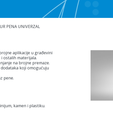
PUR PENA UNIVERZAL
jne aplikacije u građevini
i ostalih materijala.
njanje na brojne premaze.
 i dodataka koji omogućuju
az pene.
inijum, kamen i plastiku.