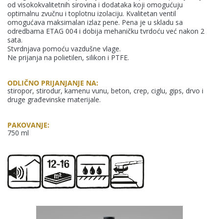
od visokokvalitetnih sirovina i dodataka koji omogućuju
optimalnu zvučnu i toplotnu izolaciju. Kvalitetan ventil
omogućava maksimalan izlaz pene. Pena je u skladu sa
odredbama ETAG 004 i dobija mehaničku tvrdoću već nakon 2
sata.
Stvrdnjava pomoću vazdušne vlage.
Ne prijanja na polietilen, silikon i PTFE.
KANSAI HELIOS Kemostik d.o.o
ODLIČNO PRIJANJANJE NA:
stiropor, stirodur, kamenu vunu, beton, crep, ciglu, gips, drvo i
Mekinje, Molkova pot 16
druge građevinske materijale.
1241 Kamnik
Slovenija
PAKOVANJE:
750 ml