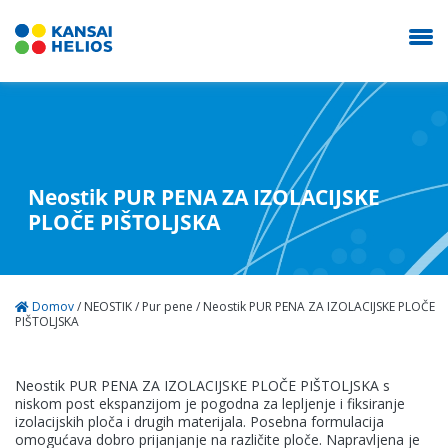
Neostik PUR PENA ZA IZOLACIJSKE
PLOČE PIŠTOLJSKA
O nama
Proizvodi
Domov
/
NEOSTIK
/
Pur pene
/
Neostik PUR PENA ZA IZOLACIJSKE PLOČE
PIŠTOLJSKA
Kontakt
Neostik PUR PENA ZA IZOLACIJSKE PLOČE PIŠTOLJSKA s
niskom post ekspanzijom je pogodna za lepljenje i fiksiranje
NEOSTIK
izolacijskih ploča i drugih materijala. Posebna formulacija
omogućava dobro prijanjanje na različite ploče. Napravljena je