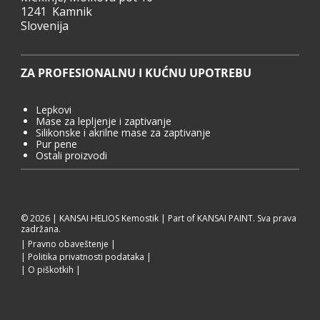
1241 Kamnik
Slovenija
ZA PROFESIONALNU I KUĆNU UPOTREBU
Lepkovi
Mase za lepljenje i zaptivanje
Silikonske i akrilne mase za zaptivanje
Pur pene
Ostali proizvodi
© 2026 | KANSAI HELIOS Kemostik | Part of KANSAI PAINT. Sva prava
zadržana.
Pravno obaveštenje
Politika privatnosti podataka
O piškotkih