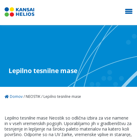
O nas
Lepilno tesnilne mase
Izdelki
Domov
/
NEOSTIK
/
Lepilno tesnilne mase
Kariera
Lepilno tesnilne mase Neostik so odlična izbira za vse namene
in v vseh vremenskih pogojih. Uporabljamo jih v gradbeništvu za
Kontakt
tesnjenje in lepljenje na široko paleto materialov na katero koli
površino. Odporne so na UV žarke, vremenske vplive in staranje,