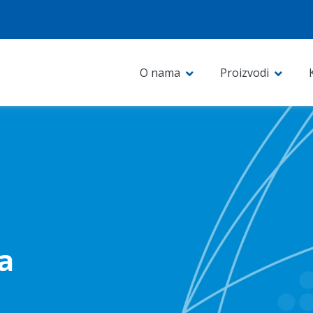
O nama
Proizvodi
a