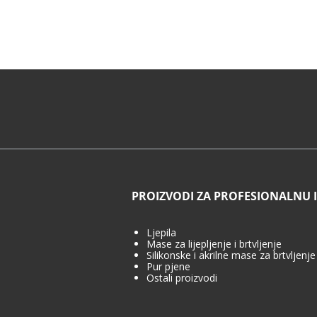
PROIZVODI ZA PROFESIONALNU
Ljepila
Mase za lijepljenje i brtvljenje
Silikonske i akrilne mase za brtvljenje
Pur pjene
Ostali proizvodi