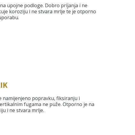
na upojne podloge. Dobro prijanja i ne
je koroziju i ne stvara mrlje te je otporno
 uporabu.
IK
e namijenjeno popravku, fiksiranju i
 vertikalnim fugama ne puže. Otporno je na
ju i ne stvara mrlje.