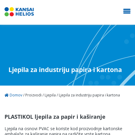
O nama
Ljepila za industriju papira i kartona
Proizvodi
Domov
/
Proizvodi
/
Ljepila
/
Ljepila za industriju papira i kartona
Kontakt
PLASTIKOL ljepila za papir i kaširanje
NEOSTIK
Ljepila na osnovi PVAC se koriste kod proizvodnje kartonske
ambalaže za kaširanje papira na različite vrste kartona.