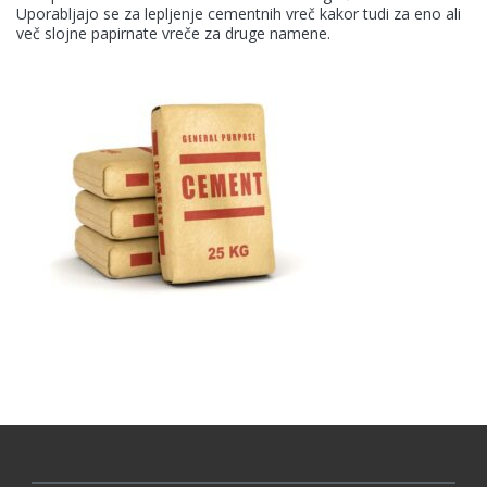
Uporabljajo se za lepljenje cementnih vreč kakor tudi za eno ali
več slojne papirnate vreče za druge namene.