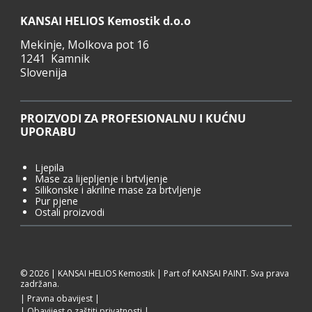
KANSAI HELIOS Kemostik d.o.o
Mekinje, Molkova pot 16
1241 Kamnik
Slovenija
PROIZVODI ZA PROFESIONALNU I KUĆNU
UPORABU
Ljepila
Mase za lijepljenje i brtvljenje
Silikonske i akrilne mase za brtvljenje
Pur pjene
Ostali proizvodi
© 2026 | KANSAI HELIOS Kemostik | Part of KANSAI PAINT. Sva prava
zadržana.
Pravna obavijest
Obavijest o zaštiti privatnosti