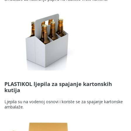
KANSAI HELIOS Kemostik d.o.o
Mekinje, Molkova pot 16
1241 Kamnik
Slovenija
PLASTIKOL ljepila za spajanje kartonskih
kutija
Ljepila su na vodenoj osnovi i koriste se za spajanje kartonske
ambalaže.