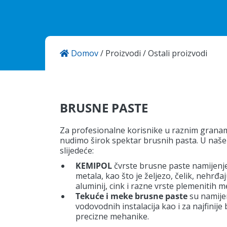
Domov
/
Proizvodi
/
Ostali proizvodi
KANSAI HELIOS Kemostik d.o.o
Mekinje, Molkova pot 16
1241 Kamnik
Slovenija
BRUSNE PASTE
Za profesionalne korisnike u raznim granama
nudimo širok spektar brusnih pasta. U n
slijedeće:
KEMIPOL
čvrste brusne paste namijenje
metala, kao što je željezo, čelik, nehrđaj
aluminij, cink i razne vrste plemenitih m
Tekuće i meke brusne paste
su namijen
vodovodnih instalacija kao i za najfinije 
precizne mehanike.