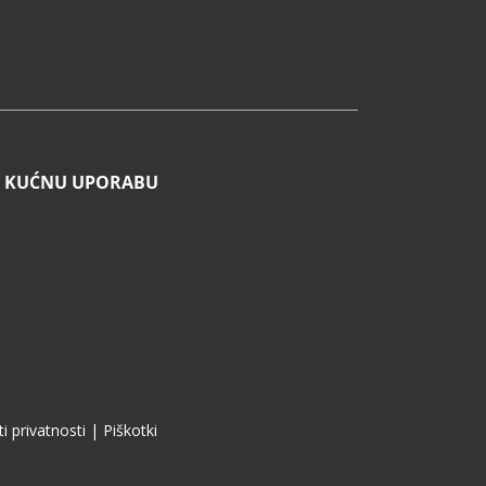
 I KUĆNU UPORABU
ti privatnosti
|
Piškotki