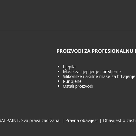
PROIZVODI ZA PROFESIONALNU
Ljepila
Mase za lijepljenje i brtvljenje
Silikonske i akrilne mase za brtvljenje
Pur pjene
Ostali proizvodi
AI PAINT. Sva prava zadržana.
|
Pravna obavijest
|
Obavijest o zašti