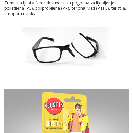
Trenutna ljepila Neostik super nisu pogodna za lijepljenje
polietilena (PE), polipropilena (PP), teflona Med (PTFE), tekstila,
stiropora i stakla.
KANSAI HELIOS Kemostik d.o.o
Mekinje, Molkova pot 16
1241 Kamnik
Slovenija