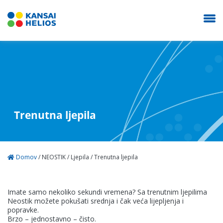
O nama
Trenutna ljepila
Proizvodi
Domov
/
NEOSTIK
/
Ljepila
/
Trenutna ljepila
Kontakt
Imate samo nekoliko sekundi vremena? Sa trenutnim ljepilima
Neostik možete pokušati srednja i čak veća lijepljenja i
NEOSTIK
popravke.
Brzo – jednostavno – čisto.