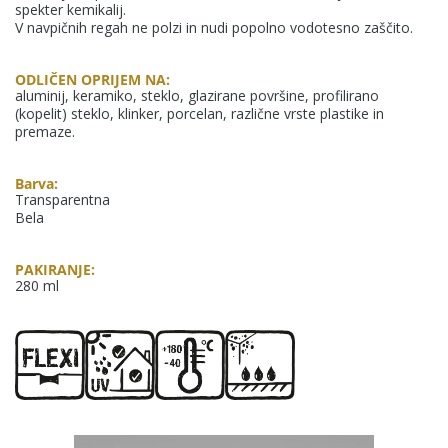
spekter kemikalij.
NEOSTIK
V navpičnih regah ne polzi in nudi popolno vodotesno zaščito.
ODLIČEN OPRIJEM NA:
aluminij, keramiko, steklo, glazirane površine, profilirano
(kopelit) steklo, klinker, porcelan, različne vrste plastike in
premaze.
KANSAI HELIOS Kemostik d.o.o
Barva:
Mekinje, Molkova pot 16
Transparentna
1241 Kamnik
Bela
Slovenija
PAKIRANJE:
280 ml